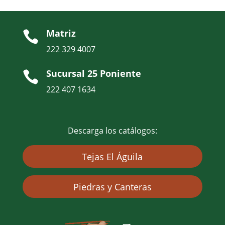
Matriz

222 329 4007
Sucursal 25 Poniente

222 407 1634
Descarga los catálogos:
Tejas El Águila
Piedras y Canteras