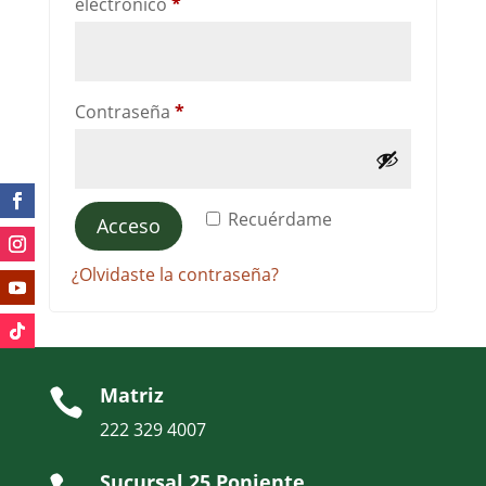
Obligatorio
electrónico
*
Obligatorio
Contraseña
*
Alternative:
Recuérdame
Acceso
¿Olvidaste la contraseña?
Matriz

222 329 4007
Sucursal 25 Poniente