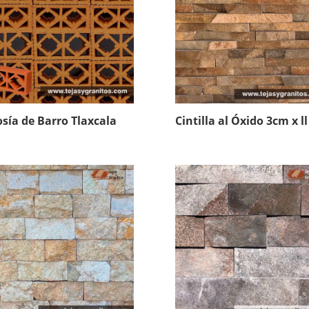
osía de Barro Tlaxcala
Cintilla al Óxido 3cm x ll