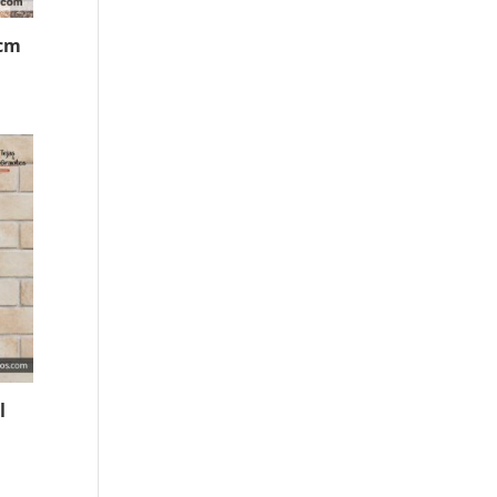
0cm
l