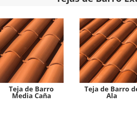
Teja de Barro
Teja de Barro d
Media Caña
Ala