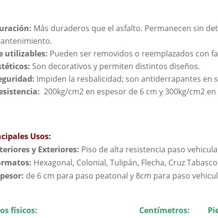
uración:
Más duraderos que el asfalto. Permanecen sin det
antenimiento.
e utilizables:
Pueden ser removidos o reemplazados con fac
stéticos:
Son decorativos y permiten distintos diseños.
eguridad:
Impiden la resbalicidad; son antiderrapantes en 
esistencia:
200kg/cm2 en espesor de 6 cm y 300kg/cm2 en 
ncipales Usos:
nteriores y Exteriores:
Piso de alta resistencia paso vehicula
ormatos:
Hexagonal, Colonial, Tulipán, Flecha, Cruz Taba
spesor:
de 6 cm para paso peatonal y 8cm para paso vehicul
os físicos:
Centímetros:
Pi