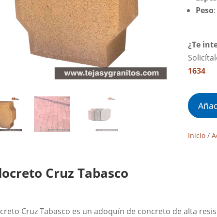
Peso
¿Te int
Solicíta
1634
Añad
Inicio
/
A
ocreto Cruz Tabasco
creto Cruz Tabasco es un adoquín de concreto de alta resist