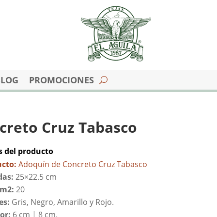
BLOG
PROMOCIONES
creto Cruz Tabasco
s del producto
ucto:
Adoquín de Concreto Cruz Tabasco
das:
25×22.5 cm
/m2:
20
es:
Gris, Negro, Amarillo y Rojo.
or:
6 cm | 8 cm.