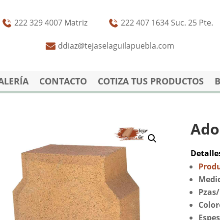
222 329 4007 Matriz
222 407 1634 Suc. 25 Pte.
ddiaz@tejaselaguilapuebla.com
ALERÍA
CONTACTO
COTIZA TUS PRODUCTOS
Ado
Detalle
Prod
Medi
Pzas
Color
Espes