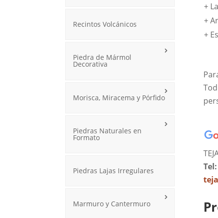
+ L
+ A
Recintos Volcánicos
+ E
Piedra de Mármol
Decorativa
Par
Tod
Morisca, Miracema y Pórfido
pers
Piedras Naturales en
Formato
TEJ
Tel
Piedras Lajas Irregulares
tej
Pr
Marmuro y Cantermuro