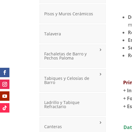
Pisos y Muros Cerámicos
D
m
R
Talavera
E
S
Fachaletas de Barro y
R
Pechos Paloma
Tabiques y Celosías de
Pri
Barro
+ I
+ F
Ladrillo y Tabique
+
E
Refractario
Canteras
Dat