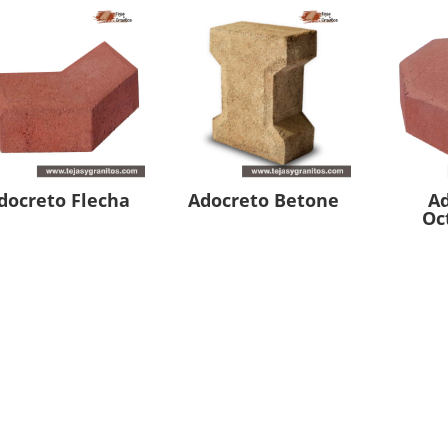
docreto Flecha
Adocreto Betone
A
Oc