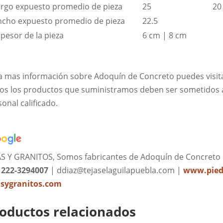
argo expuesto promedio de pieza
25
20
ncho expuesto promedio de pieza
22.5
spesor de la pieza
6 cm | 8 cm
a mas información sobre Adoquín de Concreto puedes visit
os los productos que suministramos deben ser sometidos 
onal calificado.
AS Y GRANITOS, Somos fabricantes de Adoquín de Concreto
: 222-3294007
| ddiaz@tejaselaguilapuebla.com |
www.pied
asygranitos.com
oductos relacionados