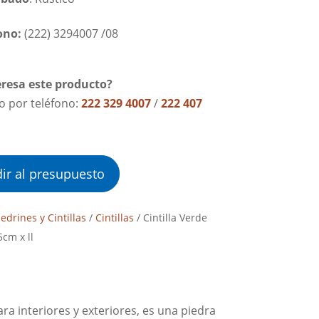
ono:
(222) 3294007 /08
eresa este producto?
lo por teléfono:
222 329 4007
/
222 407
ir al presupuesto
iedrines y Cintillas
/
Cintillas
/ Cintilla Verde
cm x ll
ara interiores y exteriores, es una piedra