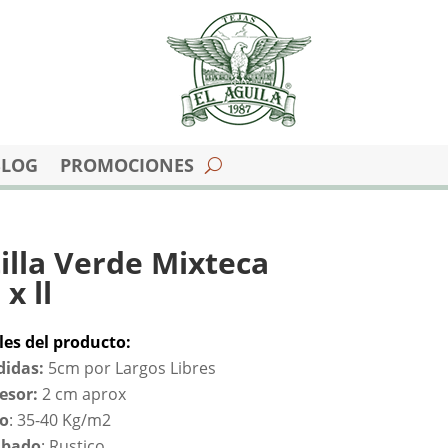
BLOG
PROMOCIONES
illa Verde Mixteca
x ll
les del producto:
idas:
5cm por Largos Libres
esor:
2 cm aprox
o
: 35-40 Kg/m2
abado
: Rustico