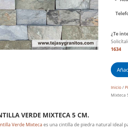
Telef
¿Te int
Solicíta
1634
Añad
Inicio
/
P
Mixteca 5
NTILLA VERDE MIXTECA 5 CM.
intilla Verde Mixteca
es una cintilla de piedra natural ideal p