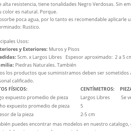
e alta resistencia, tiene tonalidades Negro Verdosas. Sin e
u color es natural. Porque.
bsorbe poca agua, por lo tanto es recomendable aplicarle 
erminado: Rustico.
Como conclusion.
ncipales Usos:
nteriores y Exteriores:
Muros y Pisos
edidas:
5cm. x Largos Libres Espesor aproximado: 2 a 5 c
amilia:
Piedras Naturales. También
os los productos que suministramos deben ser sometidos 
onal calificado.
OS FÍSICOS:
CENTÍMETROS:
PIEZ
go expuesto promedio de pieza
Largos Libres
Se v
ho expuesto promedio de pieza
5
esor de la pieza
2-5 cm
bién puedes encontrar mas modelos en nuestro catalogo, e