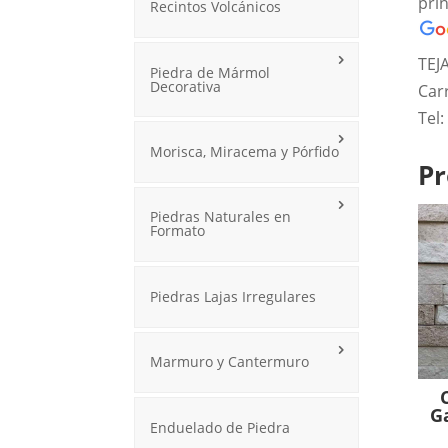
pri
Recintos Volcánicos
TEJ
Piedra de Mármol
Decorativa
Car
Tel
Morisca, Miracema y Pórfido
Pr
Piedras Naturales en
Formato
Piedras Lajas Irregulares
Marmuro y Cantermuro
G
Enduelado de Piedra