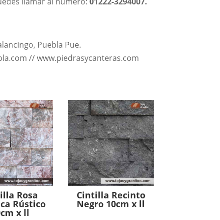
edes llamar al número:
01222-3294007.
alancingo, Puebla Pue.
ebla.com // www.piedrasycanteras.com
illa Rosa
Cintilla Recinto
ca Rústico
Negro 10cm x ll
cm x ll