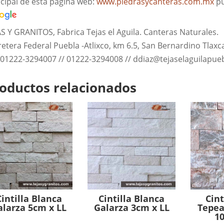
ncipal de esta pagina web:
www.piedrasycanteras.com.mx
pu
AS Y GRANITOS, Fabrica Tejas el Aguila. Canteras Naturales.
retera Federal Puebla -Atlixco, km 6.5, San Bernardino Tlaxc
: 01222-3294007 // 01222-3294008 // ddiaz@tejaselaguilapu
oductos relacionados
Cintilla Blanca
Cintilla Blanca
Cint
alarza 5cm x LL
Galarza 3cm x LL
Tepea
10