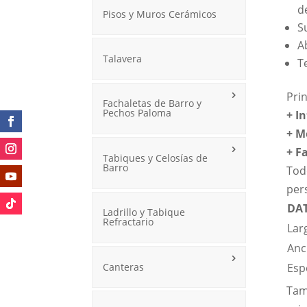
d
Pisos y Muros Cerámicos
S
A
Talavera
T
Pri
Fachaletas de Barro y
Pechos Paloma
+ I
+ M
+
F
Tabiques y Celosías de
Barro
Tod
pers
DAT
Ladrillo y Tabique
Refractario
Lar
Anc
Canteras
Esp
Tam