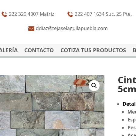
222 329 4007 Matriz
222 407 1634 Suc. 25 Pte.
ddiaz@tejaselaguilapuebla.com
ALERÍA
CONTACTO
COTIZA TUS PRODUCTOS
Cint
5cm 
Detal
Med
Esp
Pes
Ac