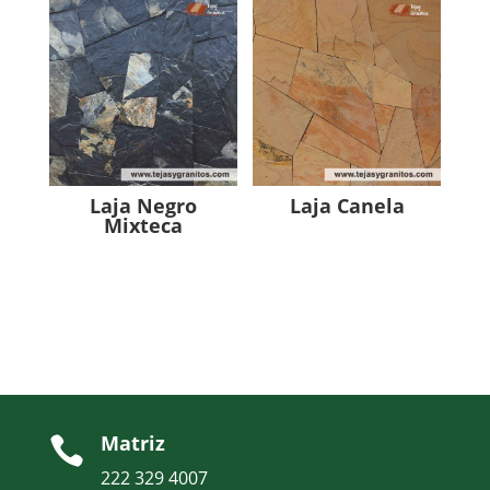
Laja Negro
Laja Canela
Mixteca
Matriz

222 329 4007