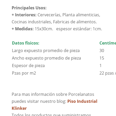
Principales Usos:
+ Interiores:
Cervecerías, Planta alimenticias,
Cocinas industriales, Fabricas de alimentos.
+ Medidas:
15x30cm. espesor estándar: 1cm.
Datos físicos:
Centíme
Largo expuesto promedio de pieza
30
Ancho expuesto promedio de pieza
15
Espesor de pieza
1
Pzas por m2
22 pzas
Para mas información sobre Porcelanatos
puedes visitar nuestro blog:
Piso Industrial
Klinker
Todos los productos que suministramos