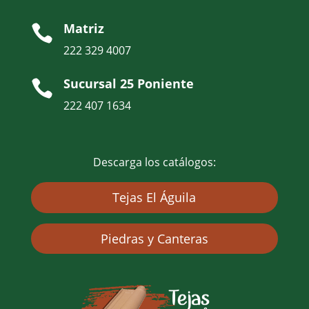
Matriz

222 329 4007
Sucursal 25 Poniente

222 407 1634
Descarga los catálogos:
Tejas El Águila
Piedras y Canteras