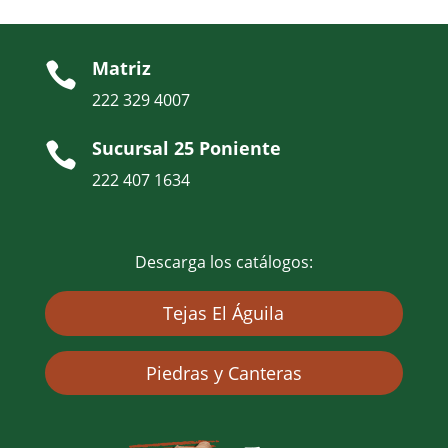
Matriz

222 329 4007
Sucursal 25 Poniente

222 407 1634
Descarga los catálogos:
Tejas El Águila
Piedras y Canteras