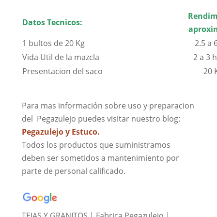
Rendim
Datos Tecnicos:
aproxi
1 bultos de 20 Kg
2.5 a 
Vida Util de la mazcla
2 a 3 
Presentacion del saco
20 
Para mas información sobre uso y preparacion
del Pegazulejo puedes visitar nuestro blog:
Pegazulejo y Estuco.
Todos los productos que suministramos
deben ser sometidos a mantenimiento por
parte de personal calificado.
Fabrica de tejas
TEJAS Y GRANITOS | Fabrica Pegazulejo |