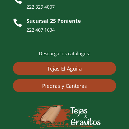
222 329 4007
Sucursal 25 Poniente

222 407 1634
Descarga los catálogos:
Tejas El Águila
Piedras y Canteras