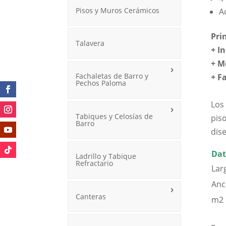
Pisos y Muros Cerámicos
A
Pri
Talavera
+ I
+ M
Fachaletas de Barro y
+
F
Pechos Paloma
Los
Tabiques y Celosías de
pis
Barro
dis
Dat
Ladrillo y Tabique
Refractario
Lar
Anc
Canteras
m2 