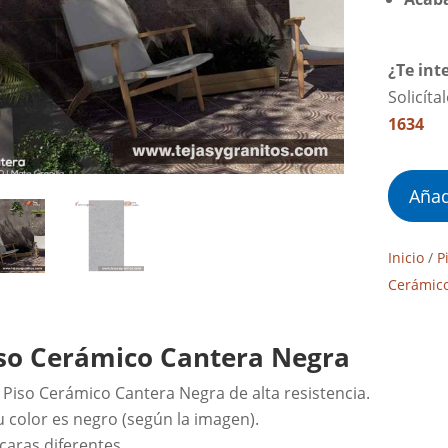
¿Te int
Solicíta
1634
Añad
Inicio
/
P
Cerámic
so Cerámico Cantera Negra
l Piso Cerámico Cantera Negra de alta resistencia.
u color es negro (según la imagen).
 caras diferentes.