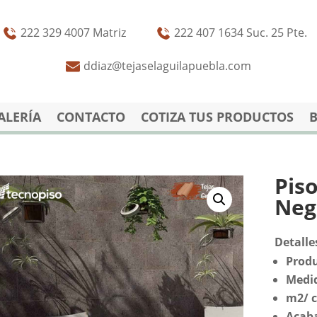
222 329 4007 Matriz
222 407 1634 Suc. 25 Pte.
ddiaz@tejaselaguilapuebla.com
ALERÍA
CONTACTO
COTIZA TUS PRODUCTOS
Pis
Neg
Detalle
Produ
Medi
m2/ c
Acab