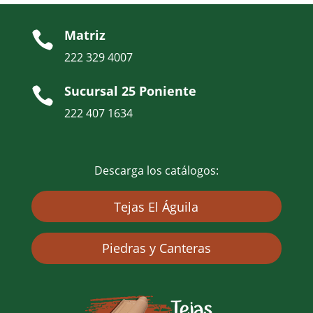
Matriz

222 329 4007
Sucursal 25 Poniente

222 407 1634
Descarga los catálogos:
Tejas El Águila
Piedras y Canteras