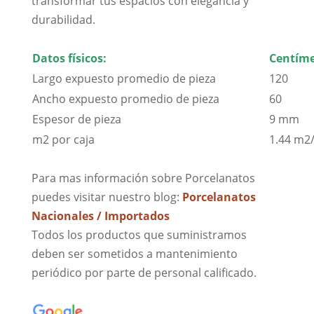
transformar tus espacios con elegancia y
durabilidad.
Datos físicos:
Centíme
Largo expuesto promedio de pieza
120
Ancho expuesto promedio de pieza
60
Espesor de pieza
9 mm
m2 por caja
1.44 m2/
Para mas información sobre Porcelanatos
puedes visitar nuestro blog:
Porcelanatos
Nacionales / Importados
Todos los productos que suministramos
deben ser sometidos a mantenimiento
periódico por parte de personal calificado.