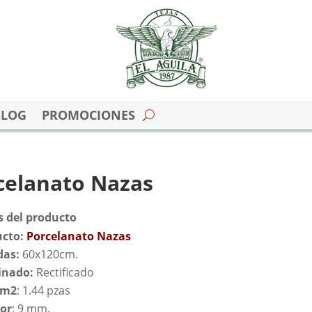
BLOG
PROMOCIONES
celanato Nazas
s del producto
cto:
Porcelanato Nazas
das:
60x120cm.
inado:
Rectificado
/m2
: 1.44 pzas
or
: 9 mm.