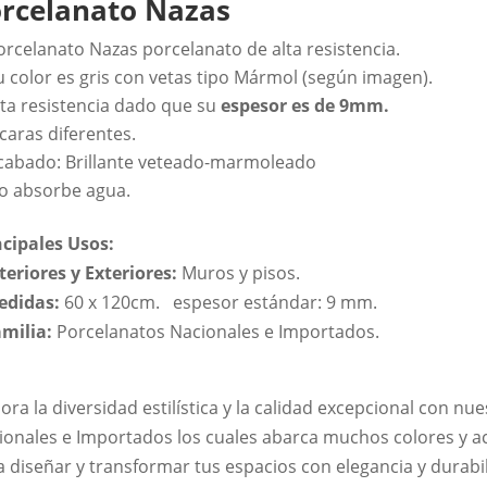
rcelanato Nazas
orcelanato Nazas porcelanato de alta resistencia.
u color es gris con vetas tipo Mármol (según imagen).
lta resistencia dado que su
espesor es de 9mm.
 caras diferentes.
cabado: Brillante veteado-marmoleado
o absorbe agua.
ncipales Usos:
nteriores y Exteriores:
Muros y pisos.
edidas:
60 x 120cm. espesor estándar: 9 mm.
amilia:
Porcelanatos Nacionales e Importados.
ora la diversidad estilística y la calidad excepcional con n
ionales e Importados los cuales abarca muchos colores y aca
a diseñar y transformar tus espacios con elegancia y durabi