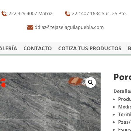
222 329 4007 Matriz
222 407 1634 Suc. 25 Pte.
ddiaz@tejaselaguilapuebla.com
ALERÍA
CONTACTO
COTIZA TUS PRODUCTOS
Por
Detalle
Produ
Medi
Term
Pzas
Espes