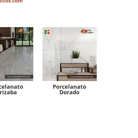
nitos.com
celanato
Porcelanato
rizaba
Dorado