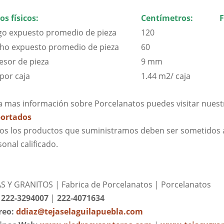
os físicos:
Centímetros:
F
go expuesto promedio de pieza
120
ho expuesto promedio de pieza
60
esor de pieza
9 mm
por caja
1.44 m2/ caja
a mas información sobre Porcelanatos puedes visitar nuest
ortados
os los productos que suministramos deben ser sometidos 
onal calificado.
AS Y GRANITOS | Fabrica de Porcelanatos | Porcelanatos
: 222-3294007
|
222-4071634
reo:
ddiaz@tejaselaguilapuebla.com