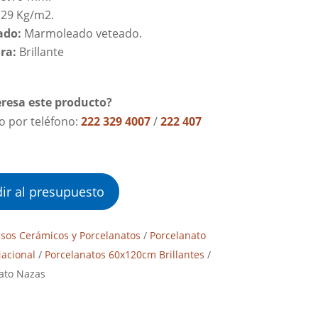
: 29 Kg/m2.
ado:
Marmoleado veteado.
ra:
Brillante
eresa este producto?
lo por teléfono:
222 329 4007
/
222 407
ir al presupuesto
isos Cerámicos y Porcelanatos
/
Porcelanato
acional
/
Porcelanatos 60x120cm Brillantes
/
ato Nazas