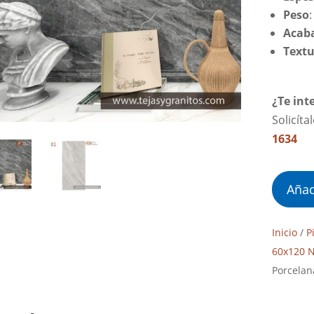
Peso
Acab
Textu
¿Te int
Solicíta
1634
Añad
Inicio
/
P
60x120 N
Porcelan