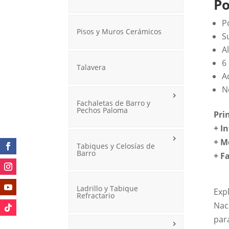
Po
P
Pisos y Muros Cerámicos
S
A
6
Talavera
A
N
Fachaletas de Barro y
Pechos Paloma
Pri
+ I
+ M
Tabiques y Celosías de
Barro
+
F
Ladrillo y Tabique
Expl
Refractario
Nac
par