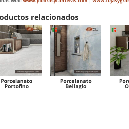
inas Web:
www.piedrasycanteras.com
|
www.tejasygra
oductos relacionados
Porcelanato
Porcelanato
Por
Portofino
Bellagio
O