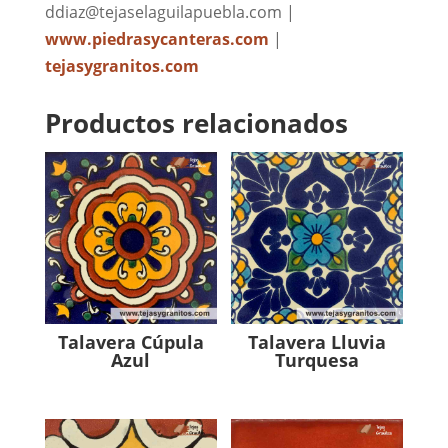
ddiaz@tejaselaguilapuebla.com |
www.piedrasycanteras.com
|
tejasygranitos.com
Productos relacionados
Talavera Cúpula
Talavera Lluvia
Azul
Turquesa