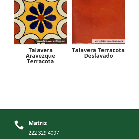
Talavera
Talavera Terracota
Aravezque
Deslavado
Terracota
Matriz

222 329 4007