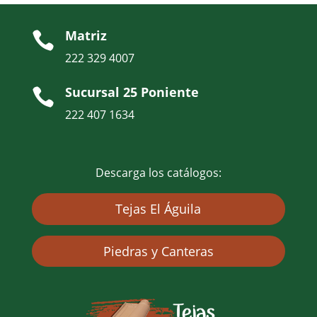
Matriz

222 329 4007
Sucursal 25 Poniente

222 407 1634
Descarga los catálogos:
Tejas El Águila
Piedras y Canteras