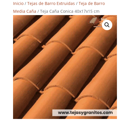
Inicio
/
Tejas de Barro Extruidas
/
Teja de Barro
Media Caña
/ Teja Caña Conica 40x17x15 cm