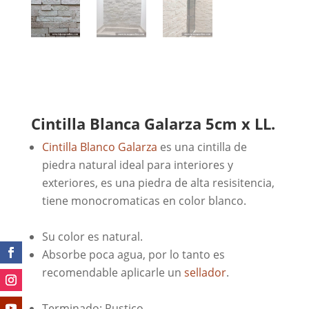
Cintilla Blanca Galarza 5cm x LL.
Cintilla Blanco Galarza
es una cintilla de
piedra natural ideal para interiores y
exteriores, es una piedra de alta resisitencia,
tiene monocromaticas en color blanco.
Sin
embargo.
Su color es natural.
Porque.
Absorbe poca agua, por lo tanto es
recomendable aplicarle un
sellador
.
Por lo
tanto.
Terminado: Rustico.
Como conclusion.