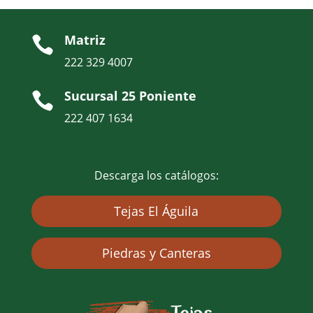
Matriz

222 329 4007
Sucursal 25 Poniente

222 407 1634
Descarga los catálogos:
Tejas El Águila
Piedras y Canteras