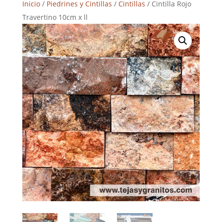
Inicio
/
Piedrines y Cintillas
/
Cintillas
/ Cintilla Rojo
Travertino 10cm x ll