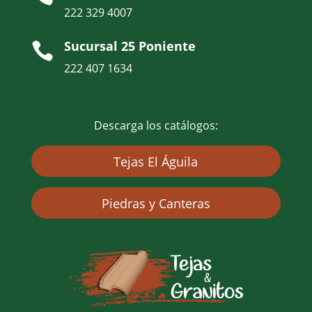
222 329 4007
Sucursal 25 Poniente

222 407 1634
Descarga los catálogos:
Tejas El Águila
Piedras y Canteras