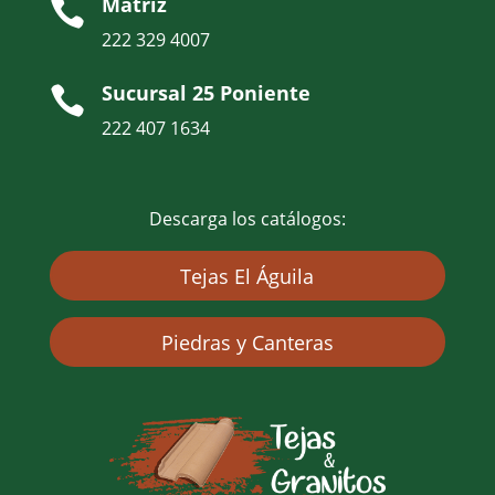
Matriz

222 329 4007
Sucursal 25 Poniente

222 407 1634
Descarga los catálogos:
Tejas El Águila
Piedras y Canteras